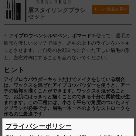
眉スタイリングブラシ
もっと製品を見る
セット
3.
アイブロウペンシルやペン、ポマード
を使って、眉毛の
輪郭を優しいタッチで描き、眉毛の上下のラインをハッキ
リとさせます。ご自身のお顔立ちに合った正しい眉毛の形
と、左右対称にすることを忘れないでください。
ヒント
アイブロウパウダーキットだけでメイクをしている場合
は、ワックスを混ぜたアイブロウパウダーを使うと、アー
チの輪郭を描くことができます。ワックスを混ぜること
で、お肌にはっきりと描くことのできる十分な柔軟性が生
まれます。この工程には、小さく平らで角度のついたメイ
クブラシが必要です。眉毛一本一本のようなストロークを
作るのに最適です。
4. では
眉毛を埋めていきましょう
。濃い色のパウダーを使
プライバシーポリシー
用して眉尻を埋めましょう。パウダーが頬についたり、眉