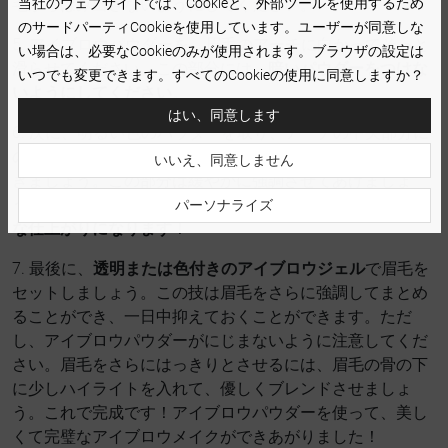
当社のウェブサイトでは、Cookieと、外部ツールを使用するため
毛からはみ出さないようにしてください。
のサードパーティCookieを使用しています。ユーザーが同意しな
5. アイブロウパウダーを、眉毛のアーチに向かってそっと
い場合は、必要なCookieのみが使用されます。ブラウザの設定は
滑らせてください。この部分には、
暗いパウダーをつけな
いつでも変更できます。すべてのCookieの使用に同意しますか？
いようにしてください
。
はい、同意します
6. 次に、明るい色のパウダーを取り、アーチの中央部分に
のせてください。眉毛の外側に向かって外方向に塗ってい
いいえ、同意しません
きましょう。この部分は緩やかに強調させてあげましょ
う。柔らかさのある陰影効果で、
プロ顔負けのナチュラル
パーソナライズ
な仕上がりになります
！
7. 最後に、
透明または色付きのアイブロウジェル
で眉毛を
セットしましょう。この技は眉毛をさらに強調してまとめ
ることができ、一日中抑えておくことができます。ただ
し、アイブロウパウダーがにじまないように注意してくだ
さい。眉毛をさらにはっきりとさせるには、眉毛の骨の下
に少しハイライトを入れて、優しくブレンドさせましょ
う。これで完成です！アイブロウパウダーを使って、美し
くて完璧なアイブロウメイクができあがりました！