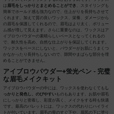
は
眉毛をしっかりとまとめることができ
、スタイリングも
簡単でホールド感も強力なので、仕上がりを長持ちさせて
くれます。加えて質の良いワックス、栄養、ダメージから
の眉毛を保護してくれるので、眉毛はより太く、ボリュー
ム感が増して見えます。さらに重要なのは、ワックスはア
イブロウパウダーの素晴らしいベースとなってくれるの
で、耐久性を高め、自然な仕上がりを保証してくれます。
ワックスをベースにしないと、パウダーがお肌にうまくつ
かなかったり長持ちしないので、隙間やまばらな部分を埋
めることができません。
アイブロウパウダー+蛍光ペン - 完璧
な眉毛メイクキット
アイブロウパウダーの中には、ワックスを使わなくても
し
っかりと発色し、のびやすい
ものもあります。お肌や眉毛
にしっかりと密着し、彩度が高く、メイクをする時も快適
です。最高のパレットには、ワックスの代わりにハイライ
トが付いています。眉毛の骨のすぐ下や、眉尻の下に塗り