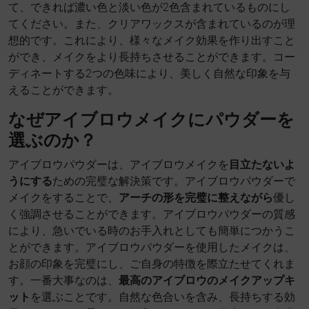
て、できれば濃い色と淡い色が2色含まれているものにし
てください。また、クリアワックスが含まれているのが理
想的です。これにより、様々なメイク効果を作り出すこと
ができ、メイクをより長持ちさせることができます。コー
ディネートする2つの色味により、美しく自然な印象を与
えることができます。
なぜアイブロウメイクにパウダーを
選ぶのか？
アイブロウパウダーは、アイブロウメイクを
目立たないよ
うにする
ための完璧な解決策です。アイブロウパウダーで
メイクをすることで、
アーチの形を完璧に整えながら
優し
く強調させることができます。アイブロウパウダーの質感
により、急いでいる時のお手入れとしても簡単につかうこ
とができます。アイブロウパウダーを使用したメイクは、
お顔の印象を完璧にし、ご自身の特徴を際立たせてくれま
す。一番大事なのは、
最高のアイブロウのメイクアップキ
ット
を選ぶことです。自然な色合いを含み、長持ちする効