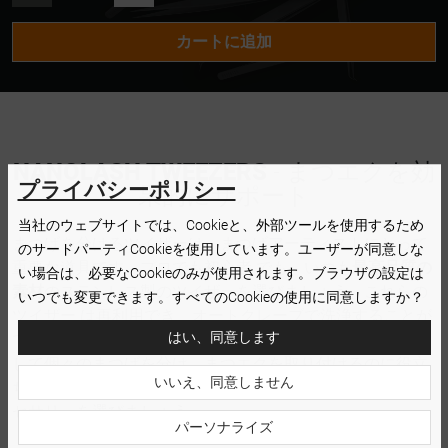
L SHAPE
カートに追加
CURVED
NANOLASH TWEEZERS
- まつエクを効
プライバシーポリシー
果的にサポート
当社のウェブサイトでは、Cookieと、外部ツールを使用するため
まつげを分けるツイザーは、まつげアーティストにとって
のサードパーティCookieを使用しています。ユーザーが同意しな
重要な道具です。プロでも初心者 でも、いつも
最高品質の
い場合は、必要なCookieのみが使用されます。ブラウザの設定は
素材
のステンレス製のツイザーを選びましょう。これらの
いつでも変更できます。すべてのCookieの使用に同意しますか？
ツイザー は再利用でき、オートクレーブで洗浄することが
はい、同意します
できます。ツイザーの鋭い先端は、
まつげ の間にスライド
して個々のまつげを分け、まつエクを取り付けるのに役立
いいえ、同意しません
ちます。あなたの 仕事をより良いものに変えてくれるアク
セサリーを選びましょう。
パーソナライズ