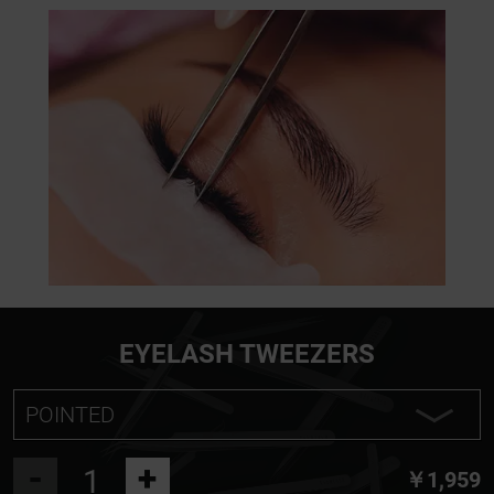
EYELASH TWEEZERS
POINTED
POINTED
-
+
￥1,959