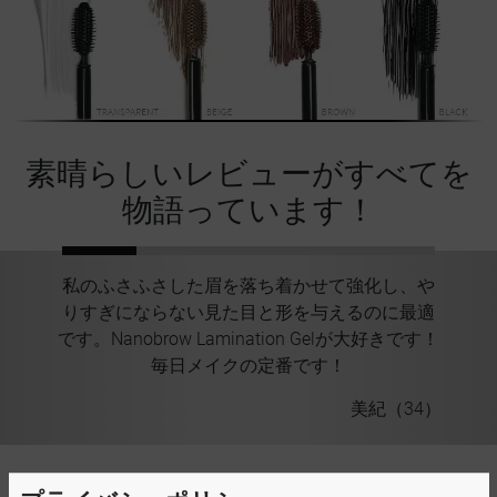
素晴らしいレビューがすべてを
物語っています！
私のふさふさした眉を落ち着かせて強化し、や
私
で
りすぎにならない見た目と形を与えるのに最適
を
です。Nanobrow Lamination Gelが大好きです！
Na
毎日メイクの定番です！
28）
美紀（34）