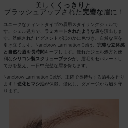
美しく
くっきり
と,
ブラッシュアップされた
完璧な
眉に！
ユニークなティントタイプの眉用スタイリングジェルで
す。ジェル処方で、
ラミネートされたような眉
を演出しま
す。洗練されたピグメントがほのかに色づき、自然な眉を
引き立てます。Nanobrow Lamination Gelは、
完璧な立体感
と自然な眉を長時間
キープします。優れたジェル処方と便
利な
シリコン製スクリューブラシ
が、眉毛をセパレートし
て形を整え、一日中完璧な眉を保ちます。
Nanobrow Lamination Gelが、正確で長持ちする眉毛を作り
ます！
硬化ヒマシ油
が保湿、強化し、ダメージから眉を守
ります。