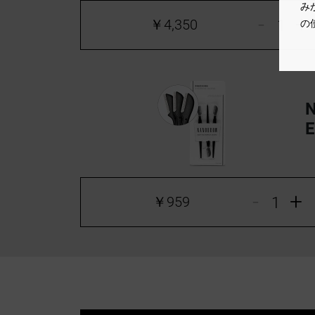
み
-
+
￥4,350
の
E
-
+
￥959