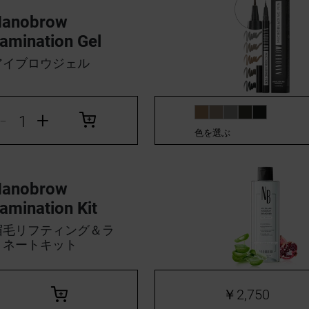
Nanobrow
amination Gel
アイブロウジェル
-
+
色を選ぶ
Nanobrow
amination Kit
眉毛リフティング＆ラ
ミネートキット
￥2,750