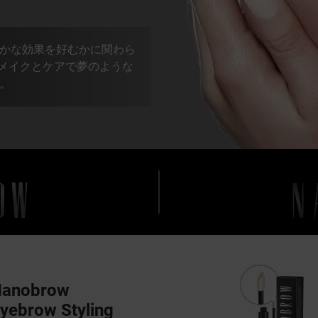
かな効果を好むかに関わら
眉のメイクとケアで夢のような
。
Nanobrow
yebrow Styling