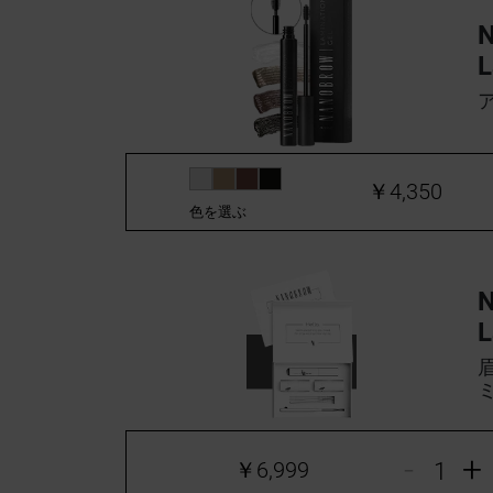
L
￥4,350
色を選ぶ
L
-
+
￥6,999