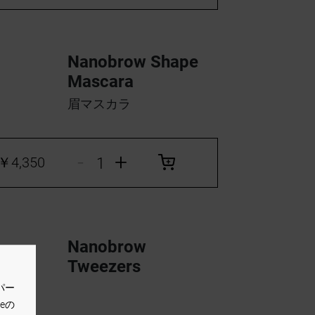
Nanobrow Shape
Mascara
眉マスカラ
-
+
￥4,350
Nanobrow
Tweezers
パー
eの