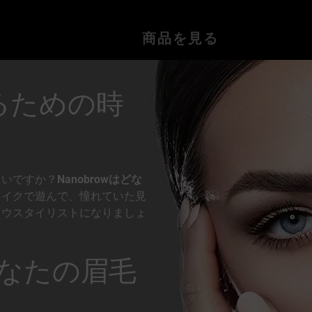
商品を見る
るための時
たいですか？
Nanobrowはどな
メイクで遊んで、憧れていた見
ロウスタイリストになりましょ
あなたの眉毛