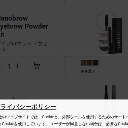
Nanobrow
yebrow Powder
it
アイブロウシャドウセ
ット
-
+
色を選ぶ
Nanobrow
プライバシーポリシー
tyling Brush
社のウェブサイトでは、Cookieと、外部ツールを使用するためのサード
ィCookieを使用しています。ユーザーが同意しない場合は、必要なCooki