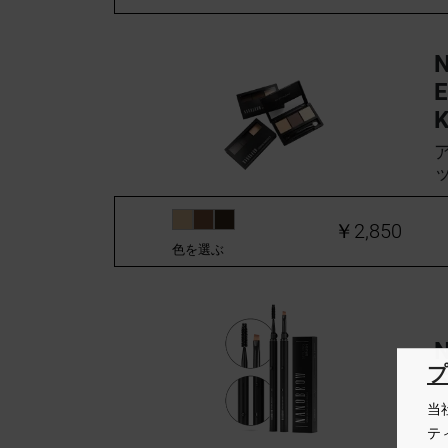
E
K
￥2,850
色を選ぶ
S
当
テ