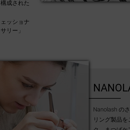
に構成された
フェッショナ
セサリー」
NANOL
Nanolas
リング製品を
ク、まつげケ