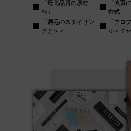
「最高品質の原材
「慎重
料」
数式」
「眉毛のスタイリン
「プロ
グとケア」
ルアク