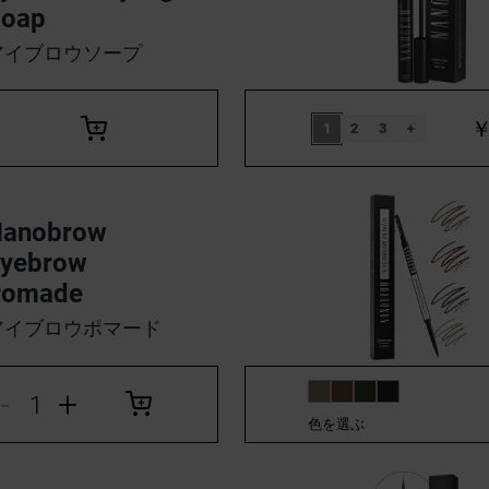
Soap
アイブロウソープ
￥
1
2
3
+
Nanobrow
yebrow
Pomade
アイブロウポマード
-
+
色を選ぶ