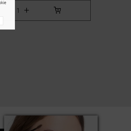
ie
-
+