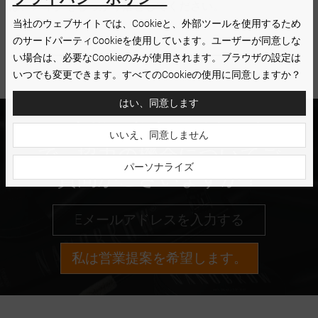
は、メイクをしっかり落としてください。
当社のウェブサイトでは、Cookieと、外部ツールを使用するため
のサードパーティCookieを使用しています。ユーザーが同意しな
い場合は、必要なCookieのみが使用されます。ブラウザの設定は
いつでも変更できます。すべてのCookieの使用に同意しますか？
はい、同意します
お客様は美容関係者の方
いいえ、同意しません
で、協力の機会についてご
パーソナライズ
質問がございますか？
私は営業提案を希望します。