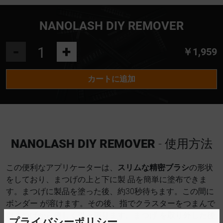
NANOLASH DIY REMOVER
-
+
￥1,959
カートに追加
NANOLASH DIY REMOVER
- 使用方法
この便利なアプリケーターは、
スリムな精密ブラシ
の形状
をしており、まつげの上と下に製 品を簡単に塗布できま
す。まつげに製品を塗った後、約30秒待ちます。この間に
ボンダー が溶けます。その後、指でクラスターをつまんで
自まつげから優しく引っ張ります。まつげ を取り外した後
プライバシーポリシー