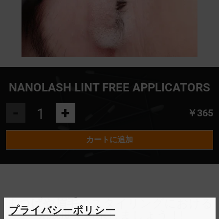
NANOLASH LINT FREE APPLICATORS
-
+
￥365
カートに追加
まつげや眉毛
のスタイリングにおける
プライバシーポリシー
完成度
を追求しましょう！!