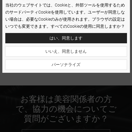
当社のウェブサイトでは、Cookieと、外部ツールを使用するため
フロック加工されたアプリケーターは液体を吸収しないた
のサードパーティCookieを使用しています。ユーザーが同意しな
め、より少
量で正確に
化粧品を使 用することができます。
い場合は、必要なCookieのみが使用されます。ブラウザの設定は
このアプリケーターは、適量の製品をすくい取ることがで
いつでも変更できます。すべてのCookieの使用に同意しますか？
きるので 正確な分量を。パックにはアプリケーターが50個
はい、同意します
入っており、長期間使用するのに十分な 量です。
繊維が出
ない
ので、作業がスムーズに進みます。
いいえ、同意しません
パーソナライズ
お客様は美容関係者の方
で、協力の機会についてご
質問がございますか？