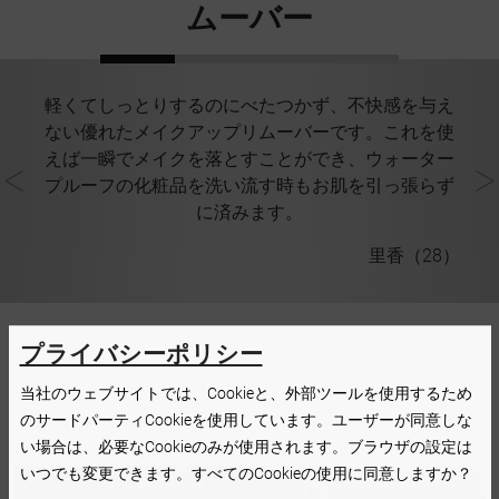
ムーバー
い
軽くてしっとりするのにべたつかず、不快感を与え
ら
ない優れたメイクアップリムーバーです。これを使
い
な
えば一瞬でメイクを落とすことができ、ウォーター
最
プルーフの化粧品を洗い流す時もお肌を引っ張らず
に済みます。
7）
里香（28）
プライバシーポリシー
当社のウェブサイトでは、Cookieと、外部ツールを使用するため
のサードパーティCookieを使用しています。ユーザーが同意しな
い場合は、必要なCookieのみが使用されます。ブラウザの設定は
いつでも変更できます。すべてのCookieの使用に同意しますか？