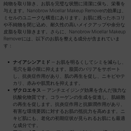
純物を取り除き、お肌を完璧な状態に清潔に保ち、栄養を
与えます。Nanobrow Micellar Makeup Removerの効果は、
ミセルのユニークな構造にあります。お肌に残ったホコリ
や不純物を閉じ込め、耐久性の高いメイクアップや余分な
皮脂を取り除きます。さらに、Nanobrow Micellar Makeup
Removerには、以下のお肌を整える成分が含まれていま
す：
ナイアシンアミド
— お肌を明るくしてシミを減らし、
毛穴を最小限に抑えます。脂質のバリアをサポート
し、抗炎症作用があり、肌の再生を促し、ニキビやテ
カリ、赤みや肌荒れを抑えます。
ザクロエキス
— アンチエイジング効果を含んだ強力な
抗酸化物質です。コラーゲンの生成を促進し、肌細胞
の再生を促します。抗炎症作用と抗膨潤作用があり、
有害な環境要因に対するお肌の抵抗力を高めます。ニ
キビ肌にも、老化の初期症状が見られるお肌にも最適
な成分です。