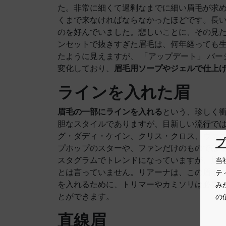
た。非常に細くて過剰なまでに細い眉毛が求
くまで来なければならなかったほどです。長
のを好んでいました。悲しいことに、その見
ンセットで抜きすぎた眉毛は、何年経っても
たように見えますが、 「アップデート」 バー
変化しており、
眉毛用ソープやジェルで仕上
ラインを入れた眉
眉毛の一部にラインを入れる
という、珍しく
胆なスタイルでありますが、目新しい流行ではあ
グ・ダディ・ケイン、クリス・クロス、ヴァ
プホップのスターや、ファンだけのものでは
スタグラムでトレンドになっていますが、眉
当
とは言っていません。リアーナは、この眉毛
テ
を入れるために、トリマーやカミソリは必要
み
とができます。
の
直線眉