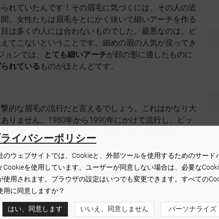
められていたんです！その眉毛に気づくには、その人の近
い間、女性たちは眉毛をとにかく抜いて細いアーチを作る
た目は多くの人には合わないものでした。最悪なのは、ピ
生えてこないということです。細めの眉の人気が戻ってき
ジョンでは、
とても細いアーチ
が顔の形に適したものに
げられている
ものがほとんどです。
衝撃的な眉毛の流行だと言えるでしょう。これはかなり大
りません。1980年から1990年にかけて流行し、ビッ
ニラ・アイスなどがやっていた眉毛です。今日では、ヒッ
プライバシーポリシー
なくなりました。眉毛にラインを入れるデザインは、イン
毛専門のアーティストですら、その見た目にあまり良いこ
社のウェブサイトでは、Cookieと、外部ツールを使用するためのサード
に魅了された有名人の一人です。最近では、眉の切れ込み
ィCookieを使用しています。ユーザーが同意しない場合は、必要なCooki
ありません。フルカバーのメイク製品を使って再現するこ
が使用されます。ブラウザの設定はいつでも変更できます。すべてのCook
使用に同意しますか？
はい、同意します
いいえ、同意しません
パーソナライズ