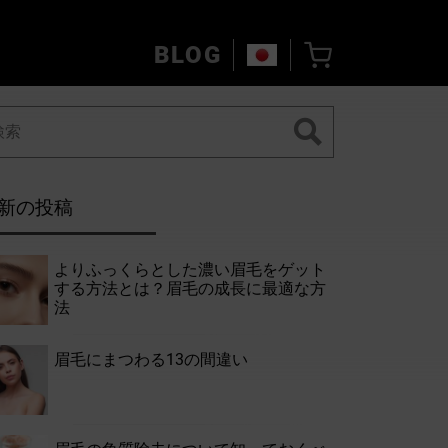
BLOG
新の投稿
よりふっくらとした濃い眉毛をゲット
する方法とは？眉毛の成長に最適な方
法
眉毛にまつわる13の間違い