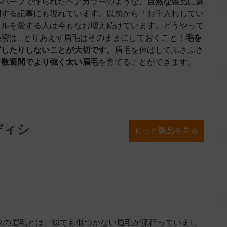
いハーブで作られたヘアカラーのような、
自然な
製品に魅
関する記事にも現れています。以前から「お手入れしてい
イルを愛する人は今もなお増え続けています。どうやって
密は...とりあえず眉毛はそのままにしておくこと！
毛を
グしたりしないことが大切です。
眉毛を伸ばしてふさふさ
、
数週間でより強く太い眉毛
を育てることができます。
ディシ
もっと製品を見る
印象の眉毛とは、似ても似つかない眉毛が流行っていまし